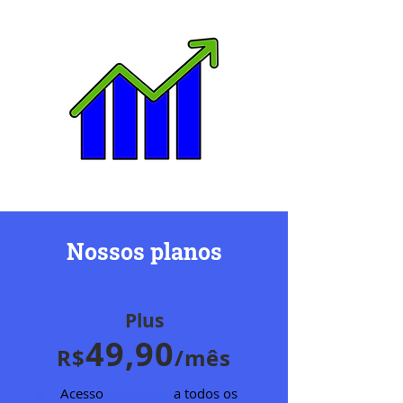
Nossos planos
Plus
49
,90
R$
/mês
Acesso
ilimitado
a todos os