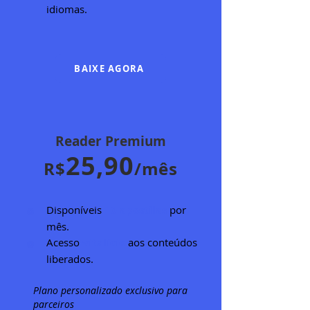
idiomas.
BAIXE AGORA
Reader Premium
25
,90
R$
/mês
Disponíveis
10 apostilas
por
mês.
Acesso
vitalício
aos conteúdos
liberados.
Plano personalizado exclusivo para
parceiros